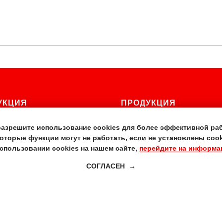
УКЦИЯ
ПРОДУКЦИЯ
афия
Большие форматы
разрешите использование cookies для более эффективной раб
а
Мобильные стенды
оторые функции могут не работать, если не установлены cook
спользовании cookies на нашем сайте,
перейдите на информа
териалы
Дизайн
увениры
СОГЛАСЕН
Прочее