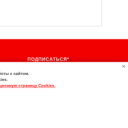
ПОДПИСАТЬСЯ*
оты с сайтом.
ies.
*Политика конфиденциальности
ционную страницу Cookies.