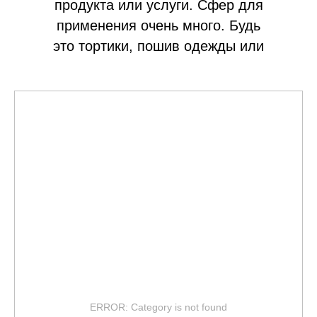
продукта или услуги. Сфер для
применения очень много. Будь
это тортики, пошив одежды или
вообще служба доставки.
Полезность
данного вида
полиграфии повышает оценку и
узнаваемость марки,
формирует стиль и на долго
остается в памяти
пользователей.
Виды печати:
цифровая/
офсетная, ламинирование
глянцевое/матовое,
шелкография, уф-печать,
тиснение/конгрев, фигурная
ERROR: Category is not found
вырубка.