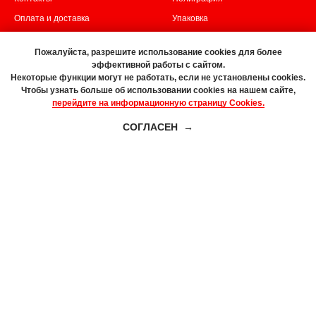
Оплата и доставка
Упаковка
Документы
POS-материалы
Пожалуйста, разрешите использование cookies для более
Сотрудникам
Бренд-сувениры
эффективной работы с сайтом.
Некоторые функции могут не работать, если не установлены cookies.
Чтобы узнать больше об использовании cookies на нашем сайте,
ПРОДУКЦИЯ
ПОДПИСАТЬСЯ*
перейдите на информационную страницу Cookies.
Большие форматы
СОГЛАСЕН
Мобильные стенды
Дизайн
*Политика
конфиденциальности
Прочее
© 2025 by SHISHKINA